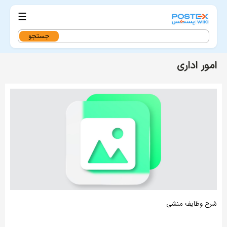
☰
جستجو
برای:
امور اداری
شرح وظایف منشی