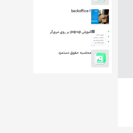
backoffice-1
آموزش pop-up بر روی مرورگر
محاسبه حقوق دستمزد