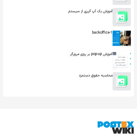
آموزش بک آپ گیری از سیستم
backoffice-1
آموزش pop-up بر روی مرورگر
محاسبه حقوق دستمزد