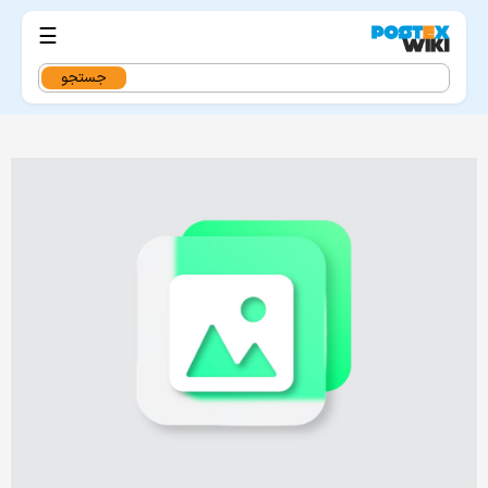
☰
جستجو
برای: