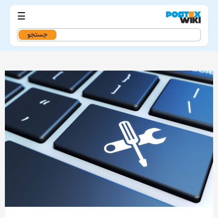
☰
جستجو
برای: