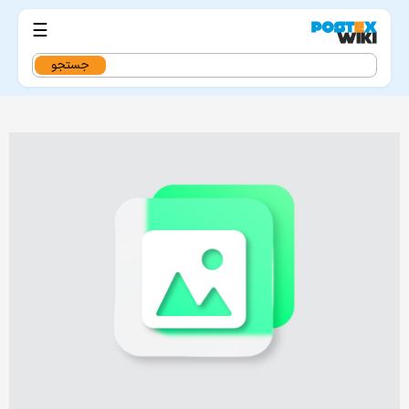
☰
جستجو
برای: