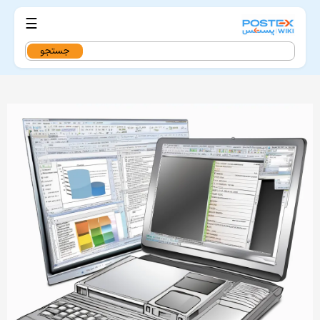
☰
جستجو
برای: