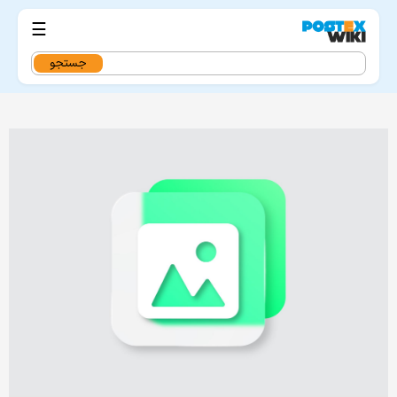
☰
جستجو
برای: