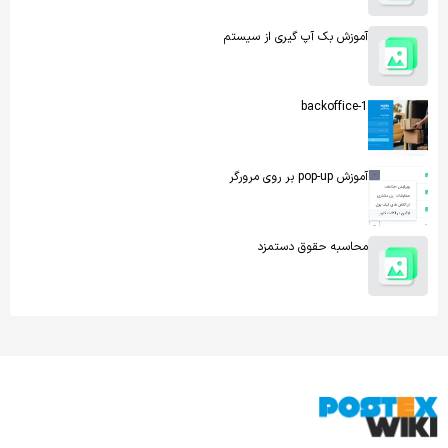
آموزش بک آپ گیری از سیستم
backoffice-1
آموزش pop-up بر روی مرورگر
محاسبه حقوق دستمزد