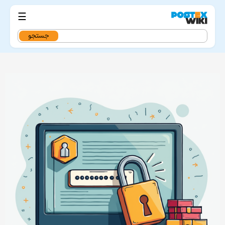
☰
جستجو
برای: